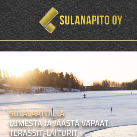
SULALAATOILLA
LUMESTA JA JÄÄSTÄ VAPAAT
TERASSIT, LAITURIT,