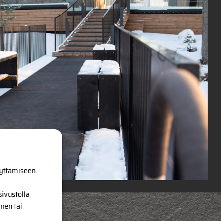
äyttämiseen.
sivustolla
nen tai