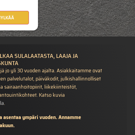
N!
HYLKÄÄ
LKAA SULALAATASTA, LAAJA JA
SKUNTA
jä jo yli 30 vuoden ajalta. Asiakkaitamme ovat
 palvelutalot, päiväkodit, julkishallinnolliset
sairaanhoitopiirit, liikekiinteistöt,
antouintikohteet. Katso kuvia
la
.
sta asentaa ympäri vuoden. Annamme
takuun.