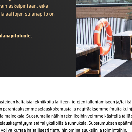
ain askelpintaan, eikä
lalaattojen sulanapito on
ulanapitotuote.
eiden kaltaisia tekniikoita laitteen tietojen tallentamiseen ja/tai k
 parantaaksemme selauskokemusta ja näyttääksemme (muita kuin)
ia mainoksia. Suostumalla näihin tekniikoihin voimme käsitellä tällä 
 selauskäyttäytymistä tai yksilöllisiä tunnuksia. Suostumuksen epäämi
oi vaikuttaa haitallisesti tiettyihin ominaisuuksiin ja toimintoihin.