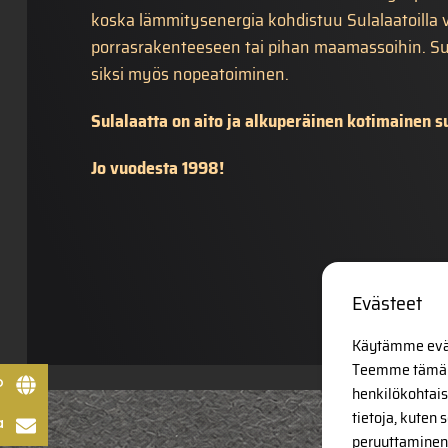
koska lämmitysenergia kohdistuu Sulalaatoilla v
porrasrakenteeseen tai pihan maamassoihin. Su
siksi myös nopeatoiminen.
Sulalaatta on aito ja alkuperäinen kotimainen s
Jo vuodesta 1998!
Evästeet
Käytämme eväst
Teemme tämän
o
henkilökohtais
tietoja, kuten
a
peruuttaminen v