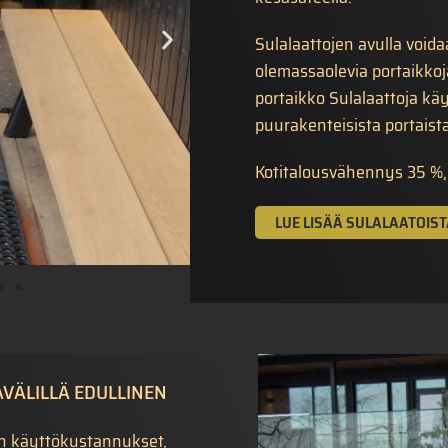
Sulalaattojen avulla void
olemassaolevia portaikkoj
portaikko Sulalaattoja kä
puurakenteisista portaista
Kotitalousvähennys 35 %, 
LUE LISÄÄ SULALAATOIST
AVÄLILLÄ EDULLINEN
on käyttökustannukset,