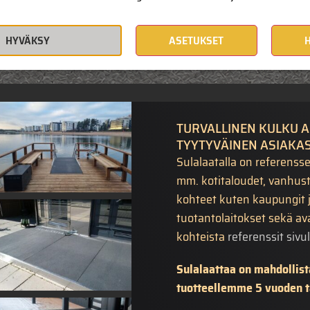
SULALAATTA TURVAA ASKELEESI,
UN TURVALLINEN KULKU ON VÄLTTÄMÄTÖ
HYVÄKSY
ASETUKSET
TURVALLINEN KULKU A
TYYTYVÄINEN ASIAKA
Sulalaatalla on referensse
mm. kotitaloudet, vanhusten
kohteet kuten kaupungit ja 
tuotantolaitokset sekä av
kohteista
referenssit sivul
Sulalaattaa on mahdolli
tuotteellemme 5 vuoden 