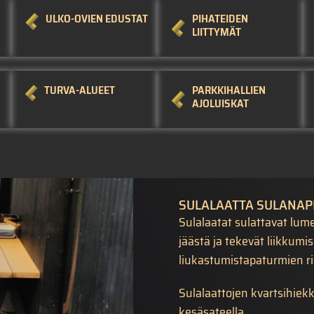
ULKO-OVIEN EDUSTAT
PIHATEIDEN
LIITTYMÄT
TURVA-ALUEET
PARKKIHALLIEN
AJOLUISKAT
SULALAATTA SULANAP
Sulalaatat sulattavat lume
jäästä ja tekevät liikkum
liukastumistapaturmien ri
Sulalaattojen kvartsihiekk
kesäsateella.