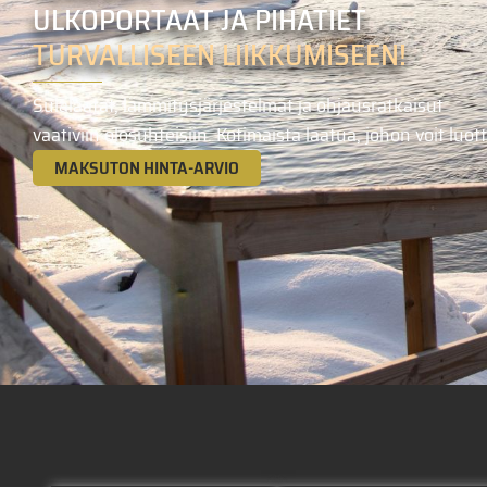
ULKOPORTAAT JA PIHATIET
TURVALLISEEN LIIKKUMISEEN!
Sulalaatat, lämmitysjärjestelmät ja ohjausratkaisut
vaativiin olosuhteisiin. Kotimaista laatua, johon voit luot
MAKSUTON HINTA-ARVIO