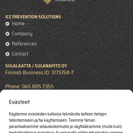
ICE PREVENTION SOLUTIONS
Home
Company
References
Contact
SULALAATTA / SULANAPITO OY
Finnish Business ID: 3175158-7
Phone: 045 805 7355
Email: info(@)sulalaatta.com
Evästeet
Mailing Address: Silta-Heikantie 24
Käytämme evästeiden kaltaisia tekniikoita laitteen tietojen
tallentamiseen ja/tai käyttämiseen. Teemme tämän
FI-07150 LAUKKOSKI
parantaaksemme selauskokemusta ja näyttääksemme (muita kuin)
henkilökohtaisia mainoksia. Suostumalla näihin tekniikoihin voimme